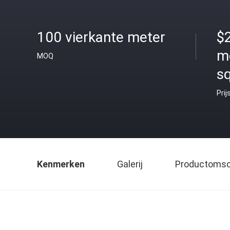
100 vierkante meter
$
m
MOQ
s
Prij
Kenmerken
Galerij
Productomsch