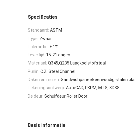
Specificaties
Standaard:
ASTM
Type:
Zwaar
Tolerantie:
± 1%
Levertijd:
15-21 dagen
Materiaal:
Q345,Q235 Laagkoolstofstaal
Purlin:
C.Z. Steel Channel
Daken en muren:
Sandwichpaneel/eenvoudig stalen pla
Tekeningsontwerp:
AutoCAD, PKPM, MTS, 3D3S
De deur:
Schuifdeur Roller Door
Basis informatie