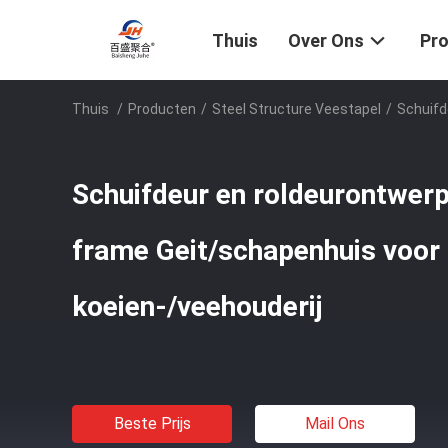
Thuis
Over Ons
Pr
Thuis
/
Producten
/
Steel Structure Veestapel
/
Schuifd
Schuifdeur en roldeurontwer
frame Geit/schapenhuis voor
koeien-/veehouderij
Beste Prijs
Mail Ons