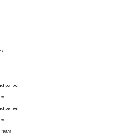
d)
ichpaneel
 mm
ichpaneel
 mm
g raam