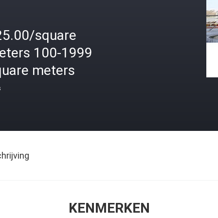
25.00/square
eters 100-1999
quare meters
s
rijving
KENMERKEN