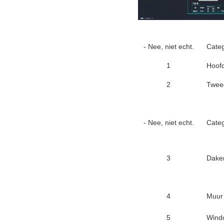
- Nee, niet echt.
Categ
1
Hoofd
2
Tweed
- Nee, niet echt.
Categ
3
Dake
4
Muur
5
Wind