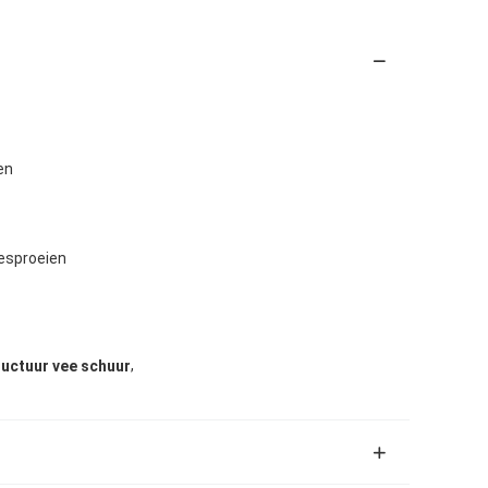
en
besproeien
,
ructuur vee schuur