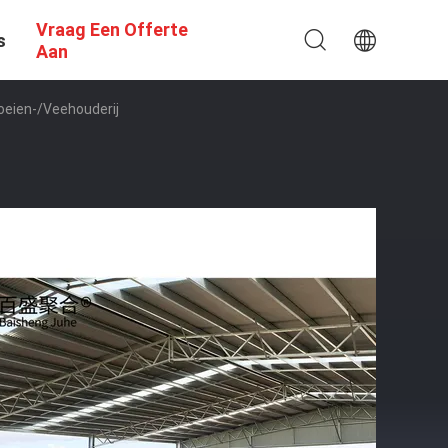
Vraag Een Offerte
s
Aan
oeien-/veehouderij