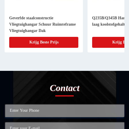
Geverfde staalconstructie
Q235B/Q345B Hanga
Vliegtuighangar Schuur Ruimteframe
laag koolstofgehalte 
Vliegtuighangar Dak
Krijg Beste Prijs
Krijg Bes
Contact