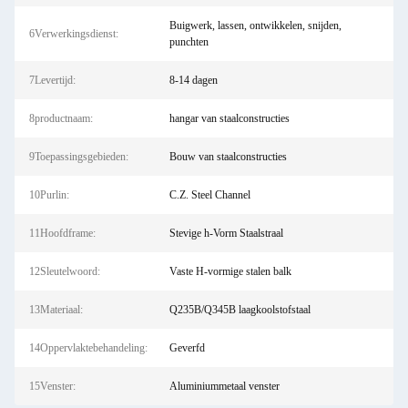
Buigwerk, lassen, ontwikkelen, snijden,
6Verwerkingsdienst:
punchten
7Levertijd:
8-14 dagen
8productnaam:
hangar van staalconstructies
9Toepassingsgebieden:
Bouw van staalconstructies
10Purlin:
C.Z. Steel Channel
11Hoofdframe:
Stevige h-Vorm Staalstraal
12Sleutelwoord:
Vaste H-vormige stalen balk
13Materiaal:
Q235B/Q345B laagkoolstofstaal
14Oppervlaktebehandeling:
Geverfd
15Venster:
Aluminiummetaal venster