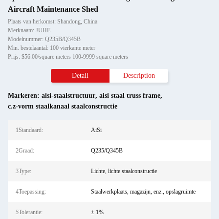
Aircraft Maintenance Shed
Plaats van herkomst: Shandong, China
Merknaam: JUHE
Modelnummer: Q235B/Q345B
Min. bestelaantal: 100 vierkante meter
Prijs: $56.00/square meters 100-9999 square meters
Detail
Description
Markeren:
aisi-staalstructuur
,
aisi staal truss frame
,
c.z-vorm staalkanaal staalconstructie
1Standaard:
AiSi
2Graad:
Q235/Q345B
3Type:
Lichte, lichte staalconstructie
4Toepassing:
Staalwerkplaats, magazijn, enz., opslagruimte
5Tolerantie:
± 1%