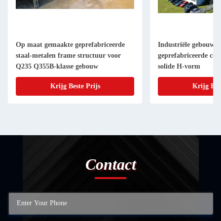
Op maat gemaakte geprefabriceerde
Industriële gebouwe
staal-metalen frame structuur voor
geprefabriceerde con
Q235 Q355B-klasse gebouw
solide H-vorm
Krijg Beste Prijs
Krijg Bes
Contact