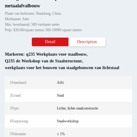
metaalafvalbouw
Plaats van herkomst: Shandong, China
Merknaam: Juhe
Min. bestelaantal: 500 vierkante meter
Prijs: $30.00/square meters 500-19999 square meters
Detail
Description
Markeren:
q235 Werkplaats voor staalbouw
,
Q235 de Workshop van de Staalstructuur
,
werkplaats voor het bouwen van staalgebouwen van lichtstaal
1Standaard:
AiSi
2Graad:
Staal
3Type:
Lichte, lichte staalconstructie
4Toepassing:
Staalworkshop
5Tolerantie:
± 1%