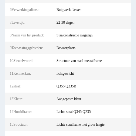
6Verwerkingsdienst:
Buigwerk, lassen
7Levertijd:
22-30 dagen
8Naam van het product:
Staalconstructie magazijn
9Toepassingsgebieden:
Bewaarplaats
10Sleutelwoord:
Structuur van staal-metaalframe
11Kenmerken:
lichtgewicht
12staal:
Q355 Q235B
13Kleur:
Aangepaste kleur
14Hoofdframe:
Lichte staal Q345 Q235
15Structuur:
Lichte staalframe met grote lengte