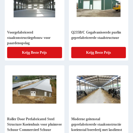
Voorgefabriceerd
Q235B/C Gegalvaniseerde purlin
staalconstructiegebouw voor
geprefabriceerde staalstructuur
paardenopslag
Krijg Beste Prijs
Krijg Beste Prijs
Roller Door Prefabricated Steel
Moderne geitenstal
Structure Koeienhuis voor pluimvee
geprefabriceerde staalconstructie
Schuur Commercieel Schuur
koeienstal boerderij met lasdienst