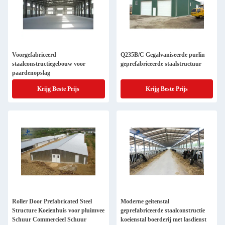
Voorgefabriceerd
Q235B/C Gegalvaniseerde purlin
staalconstructiegebouw voor
geprefabriceerde staalstructuur
paardenopslag
Krijg Beste Prijs
Krijg Beste Prijs
Roller Door Prefabricated Steel
Moderne geitenstal
Structure Koeienhuis voor pluimvee
geprefabriceerde staalconstructie
Schuur Commercieel Schuur
koeienstal boerderij met lasdienst